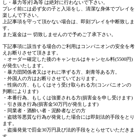
し・暴力等)行為等 は絶対に行わないで下さい。
プレイ前には必ず女の子と入浴をし、清潔な身体でプレイを
楽しんで下さい。
上記事項を守って頂かない場合は、即刻プレイを中断致しま
す。
また返金は一 切致しませんので予めご了承下さい。
下記事項に該当する場合のご利用はコンパニオンの安全を考
えお断りさせて頂きます。
・オーダー確定した後のキャンセルはキャンセル料(5500円)
が発生いたします。
・暴力団関係者又はそれに準ずる方、刺青等ある方。
・外国人の方はお断りさせていております。
・性病の方、もしくはそう受け取られる方(コンパニオンの
判断によります)
・本番行為、もしくは強要される方(損害金を申し受けます)
・引き抜き行為(損害金50万円が発生します)
・同業者・酒酔い者・泥酔者などの方
・盗聴等悪質な行為が発覚した場合には即刻法的手段をとり
ます。
・盗撮発覚で罰金30万円及び法的手段をとらせていただきま
す。