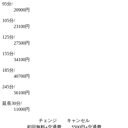
95分/
20900
円
105分/
23100
円
125分/
27500
円
155分/
34100
円
185分/
40700
円
245分/
56100
円
延長30分/
11000
円
チェンジ キャンセル
初回無料+交通費 5500円+交通費