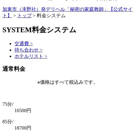
加東市（滝野社）発デリヘル「秘密の家庭教師」【公式サイ
ト】
>
トップ
> 料金システム
SYSTEM
料金システム
交通費 >
待ち合わせ >
ホテルリスト >
通常料金
※価格はすべて税込みです。
75分/
16500
円
85分/
18700
円