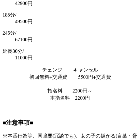
42900
円
185分/
49500
円
245分/
67100
円
延長30分/
11000
円
チェンジ キャンセル
初回無料+交通費 5500円+交通費
指名料 2200円～
本指名料 2200円
■注意事項■
※本番行為等、同強要(冗談でも)、女の子の嫌がる(言葉・脅